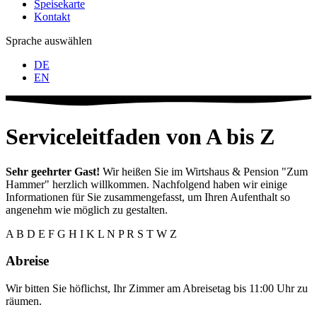
Speisekarte
Kontakt
Sprache auswählen
DE
EN
Serviceleitfaden von A bis Z
Sehr geehrter Gast!
Wir heißen Sie im Wirtshaus & Pension "Zum
Hammer" herzlich willkommen. Nachfolgend haben wir einige
Informationen für Sie zusammengefasst, um Ihren Aufenthalt so
angenehm wie möglich zu gestalten.
A
B
D
E
F
G
H
I
K
L
N
P
R
S
T
W
Z
Abreise
Wir bitten Sie höflichst, Ihr Zimmer am Abreisetag bis 11:00 Uhr zu
räumen.