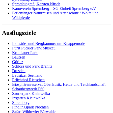
Spreefotograf | Karsten Nitsch
Kanuverein Spremberg – SG Einheit Spremberg e.V.
Perlenfänger Naturreisen und Artenschutz / Wölfe und
Wildpferde
Ausflugsziele
Industrie- und Bergbaumuseum Knappenrode
Fürst Pückler Park Muskau
Kromlauer Park
Bautzen
Görlitz
Schloss und Park Branitz
Dresden
Lausitzer Seenland
Erlichthof Rietschen
Biosphärenreservat Oberlausitz Heide und Teichlandschaft
Schaubergwerk F60
Saurierpark Kleinwelka
Irrgarten Kleinwelka
Spremberg
Findlingspark Nochten
Safari Wildrevier Bärwalde